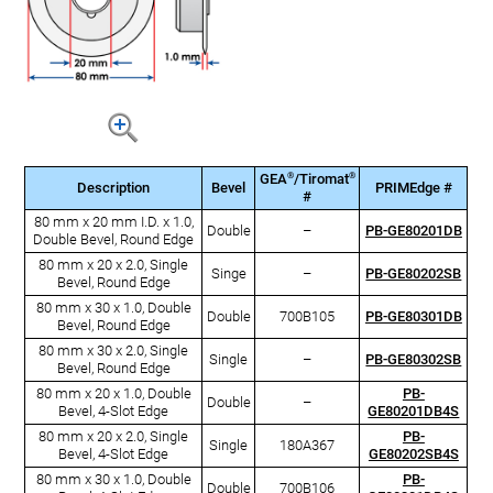
®
®
GEA
/Tiromat
Description
Bevel
PRIMEdge #
#
80 mm x 20 mm I.D. x 1.0,
Double
–
PB-GE80201DB
Double Bevel, Round Edge
80 mm x 20 x 2.0, Single
Singe
–
PB-GE80202SB
Bevel, Round Edge
80 mm x 30 x 1.0, Double
Double
700B105
PB-GE80301DB
Bevel, Round Edge
80 mm x 30 x 2.0, Single
Single
–
PB-GE80302SB
Bevel, Round Edge
80 mm x 20 x 1.0, Double
PB-
Double
–
Bevel, 4-Slot Edge
GE80201DB4S
80 mm x 20 x 2.0, Single
PB-
Single
180A367
Bevel, 4-Slot Edge
GE80202SB4S
80 mm x 30 x 1.0, Double
PB-
Double
700B106