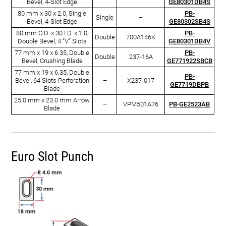
Bevel, 4-Slot Edge
GE80301DB4S
80 mm x 30 x 2.0, Single
PB-
Single
–
Bevel, 4-Slot Edge
GE80302SB4S
80 mm O.D. x 30 I.D. x 1.0,
PB-
Double
700A146K
Double Bevel, 4 “V” Slots
GE80301DB4V
77 mm x 19 x 6.35, Double
PB-
Double
237-16A
Bevel, Crushing Blade
GE771922SBCB
77 mm x 19 x 6.35, Double
PB-
Bevel, 64 Slots Perforation
–
X237-017
GE7719DBPB
Blade
25.0 mm x 23.0 mm Arrow
–
VPM501A76
PB-GE2523AB
Blade
Euro Slot Punch