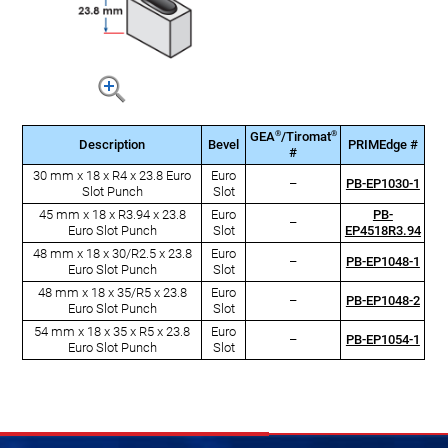
®
®
GEA
/Tiromat
Description
Bevel
PRIMEdge #
#
30 mm x 18 x R4 x 23.8 Euro
Euro
–
PB-EP1030-1
Slot Punch
Slot
45 mm x 18 x R3.94 x 23.8
Euro
PB-
–
Euro Slot Punch
Slot
EP4518R3.94
48 mm x 18 x 30/R2.5 x 23.8
Euro
–
PB-EP1048-1
Euro Slot Punch
Slot
48 mm x 18 x 35/R5 x 23.8
Euro
–
PB-EP1048-2
Euro Slot Punch
Slot
54 mm x 18 x 35 x R5 x 23.8
Euro
–
PB-EP1054-1
Euro Slot Punch
Slot