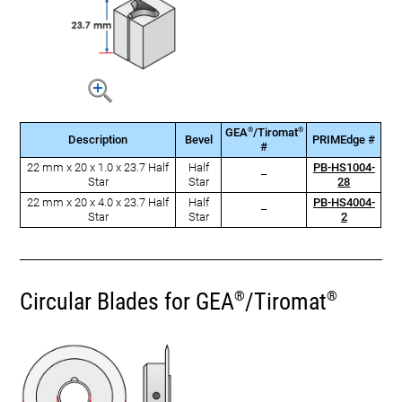
®
®
GEA
/Tiromat
Description
Bevel
PRIMEdge #
#
22 mm x 20 x 1.0 x 23.7 Half
Half
PB-HS1004-
–
Star
Star
28
22 mm x 20 x 4.0 x 23.7 Half
Half
PB-HS4004-
–
Star
Star
2
Circular Blades for GEA
/Tiromat
®
®