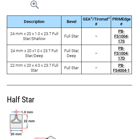
®
®
GEA
/Tiromat
PRIMEdge
Description
Bevel
#
#
PB-
24 mm x 20 x 1.0 x 23.7 Full
Full Star
–
FS1004-
Star/Shallow
17S
PB-
24 mm x 20 x1.0 x 23.7 Full
Full Star,
–
FS1004-
Star/Deep
Deep
17D
22 mm x 20 x 4.0 x 23.7 Full
PB-
Full Star
–
Star
FS4004-1
Half Star