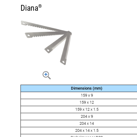
Diana
®
Dimensions (mm)
159 x 9
159 x 12
159 x 12 x 1.5
204 x 9
204 x 14
204 x 14 x 1.5