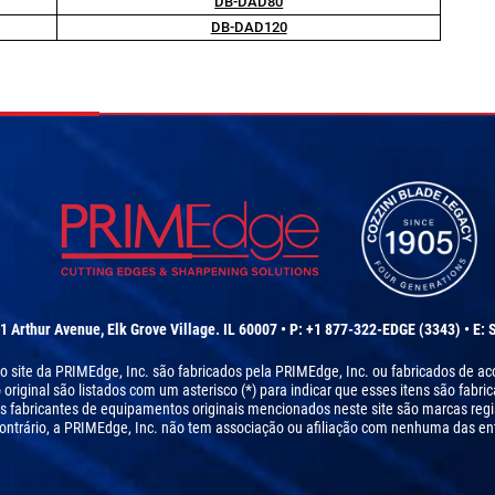
DB-DAD80
DB-DAD120
1 Arthur Avenue, Elk Grove Village. IL 60007 • P: +1 877-322-EDGE (3343) • E:
 no site da PRIMEdge, Inc. são fabricados pela PRIMEdge, Inc. ou fabricados de 
iginal são listados com um asterisco (*) para indicar que esses itens são fabri
s fabricantes de equipamentos originais mencionados neste site são marcas regi
ontrário, a PRIMEdge, Inc. não tem associação ou afiliação com nenhuma das ent