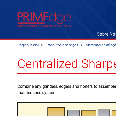
Sobre Nó
Pagina inicial
Produtos e serviços
Sistemas de afiaç
Centralized Shar
Combine any grinders, edgers and honers to assemble 
maintenance system