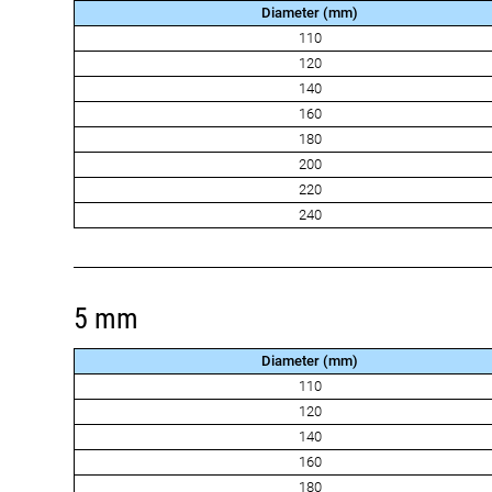
Diameter (mm)
110
120
140
160
180
200
220
240
5 mm
Diameter (mm)
110
120
140
160
180