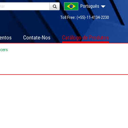
Português
Toll Free: (+55)-11-4134-2230
ventos
Contate-Nos
Catálogo de Produtos
acers