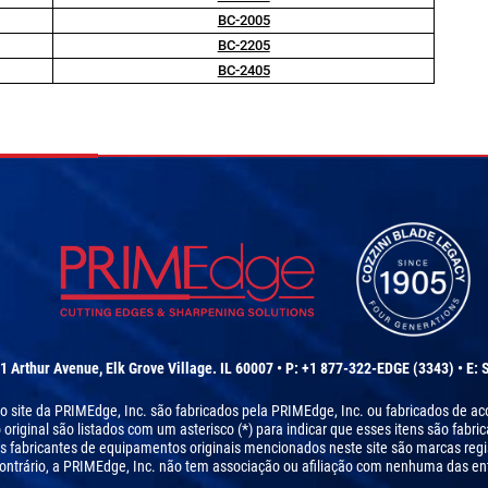
BC-2005
BC-2205
BC-2405
1 Arthur Avenue, Elk Grove Village. IL 60007 • P: +1 877-322-EDGE (3343) • E:
 no site da PRIMEdge, Inc. são fabricados pela PRIMEdge, Inc. ou fabricados de 
iginal são listados com um asterisco (*) para indicar que esses itens são fabri
s fabricantes de equipamentos originais mencionados neste site são marcas regi
ontrário, a PRIMEdge, Inc. não tem associação ou afiliação com nenhuma das ent