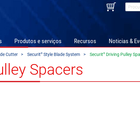
s
Produtos e serviços
Recursos
Noticias & E
®
®
de Cutter
Securit
Style Blade System
Securit
Driving Pulley Sp
ulley Spacers