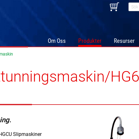
Om Oss
Produkter
Resurser
maskin
ttunningsmaskin/HG6
n
ing.
e HGCU Slipmaskiner