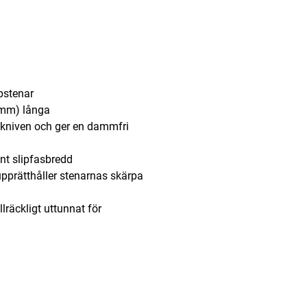
pstenar
6 mm) långa
 kniven och ger en dammfri
nt slipfasbredd
upprätthåller stenarnas skärpa
räckligt uttunnat för