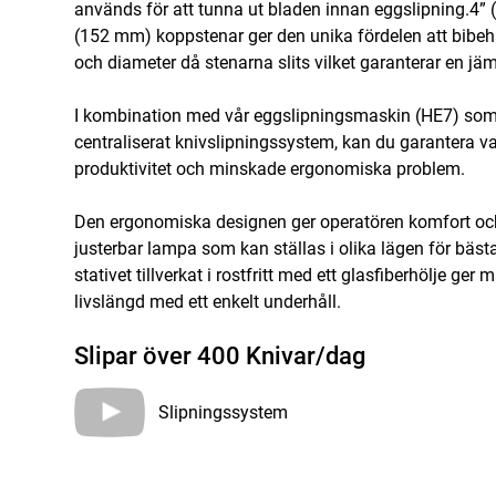
används för att tunna ut bladen innan eggslipning.4” 
(152 mm) koppstenar ger den unika fördelen att bibe
och diameter då stenarna slits vilket garanterar en jä
I kombination med vår eggslipningsmaskin (HE7) som 
centraliserat knivslipningssystem, kan du garantera v
produktivitet och minskade ergonomiska problem.
Den ergonomiska designen ger operatören komfort oc
justerbar lampa som kan ställas i olika lägen för bästa
stativet tillverkat i rostfritt med ett glasfiberhölje ger
livslängd med ett enkelt underhåll.
Slipar över 400 Knivar/dag
Slipningssystem