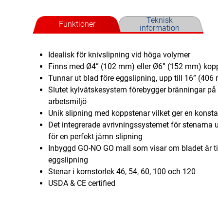
Teknisk
Funktioner
information
Idealisk för knivslipning vid höga volymer
Finns med Ø4” (102 mm) eller Ø6” (152 mm) kop
Tunnar ut blad före eggslipning, upp till 16” (40
Slutet kylvätskesystem förebygger bränningar på
arbetsmiljö
Unik slipning med koppstenar vilket ger en konsta
Det integrerade avrivningssystemet för stenarna 
för en perfekt jämn slipning
Inbyggd GO-NO GO mall som visar om bladet är till
eggslipning
Stenar i kornstorlek 46, 54, 60, 100 och 120
USDA & CE certified