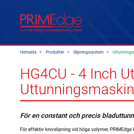
Hemsida
Produkter
Slipningssystem
Uttunnings
HG4CU - 4 Inch U
Uttunningsmaski
För en constant och precis bladuttunn
För effektiv knivslipning vid höga volymer, PRIMEdg