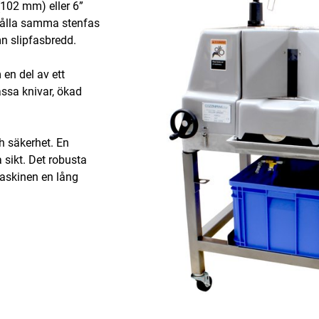
(102 mm) eller 6”
hålla samma stenfas
mn slipfasbredd.
en del av ett
assa knivar, ökad
h säkerhet. En
 sikt. Det robusta
 maskinen en lång