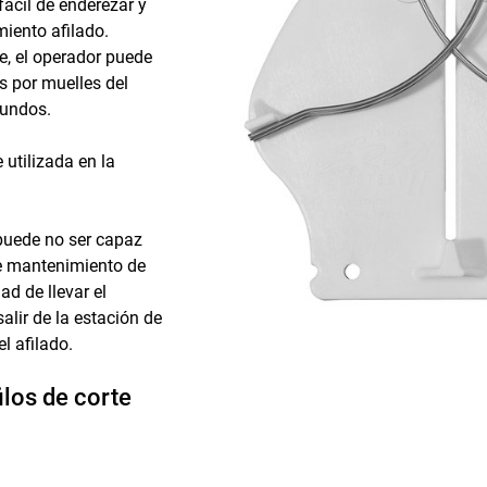
fácil de enderezar y
miento afilado.
le, el operador puede
as por muelles del
gundos.
 utilizada en la
 puede no ser capaz
de mantenimiento de
ad de llevar el
alir de la estación de
el afilado.
ilos de corte