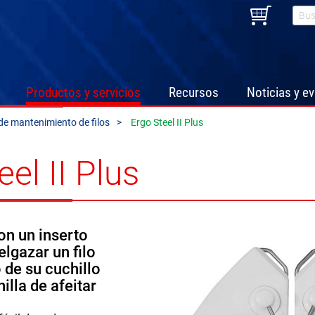
Productos y servicios
Recursos
Noticias y e
e mantenimiento de filos
Ergo Steel II Plus
el II Plus
con un inserto
lgazar un filo
o de su cuchillo
illa de afeitar