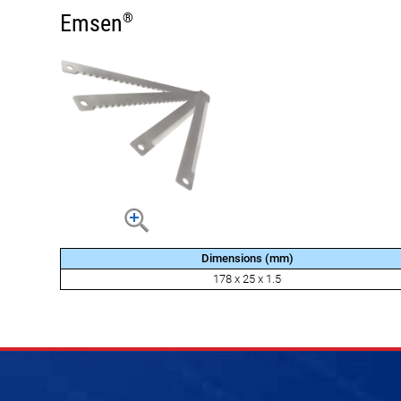
Emsen
®
Dimensions (mm)
178 x 25 x 1.5