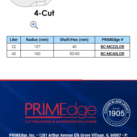
Liter
Radius (mm)
Shaft/Hex (mm)
PRIMEdge #
22
137
40
BC-MC22LOR
40
160
50/60
BC-MC40LOR
PRIMEdge, Inc. • 1281 Arthur Avenue Elk Grove Village. IL 60007 • P: