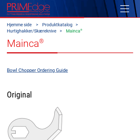
Hjemme side
Produktkatalog
®
Hurtighakker/Skæreknive
Mainca
Mainca
®
Bowl Chopper Ordering Guide
Original